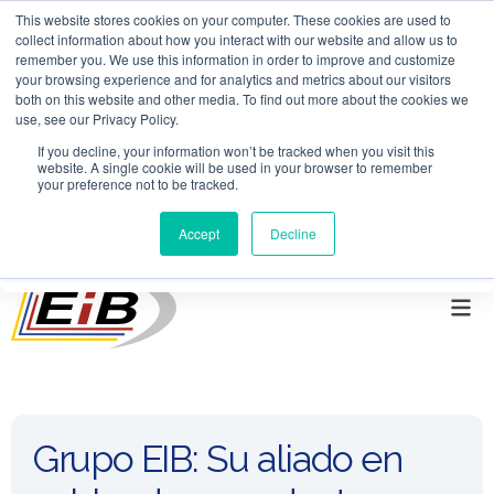
Skip to main content
This website stores cookies on your computer. These cookies are used to
collect information about how you interact with our website and allow us to
remember you. We use this information in order to improve and customize
mercadeo@grupoeib.com
|
WhatsApp
:
+57
your browsing experience and for analytics and metrics about our visitors
both on this website and other media. To find out more about the cookies we
3103229640
PBX
:
+ 601 342 80 45
use, see our Privacy Policy.
If you decline, your information won’t be tracked when you visit this
Contáctenos
website. A single cookie will be used in your browser to remember
your preference not to be tracked.
Esto es un campo de búsqueda con una función de texto pre
Accept
Decline
No hay sugerencias porque el campo de búsqueda e
Grupo EIB: Su aliado en