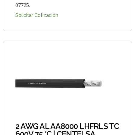
07725.
Solicitar Cotización
2 AWG AL AA8000 LHFRLS TC
600V 75 °C | CENTELSA