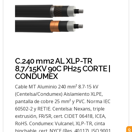
C.240 mm2 AL XLP-TR
8,7/15KV 90C PH25 CORTE |
CONDUMEX
Cable MT Aluminio 240 mm² 8.7-15 kV
(Centelsa/Condumex) Aislamiento XLPE,
pantalla de cobre 25 mm² y PVC. Norma IEC
60502-2 y RETIE. Centelsa: Nexans, triple
extrusión, FR/SR, cert. CIDET 06418, ICEA,
RoHS. Condumex: Vulcanel, XLP-TR, cinta
hinchable, cert. NYCE (Res. 40117), ISO 9001.